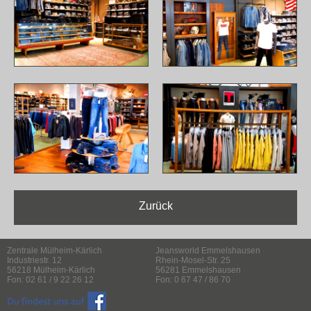
Zurück
Zentrale Mülheim-Kärlich
Jeansworld Emmelshausen
Industriestr. 12
Rhein-Mosel-Str. 25
56218 Mülheim-Kärlich
56281 Emmelshausen
Fon: 02 61 / 9 22 26 12
Fon: 0 67 47 / 86 70